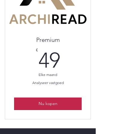
Premium
49€
€
49
Elke maand
Analyseer vastgoed
Nu kopen