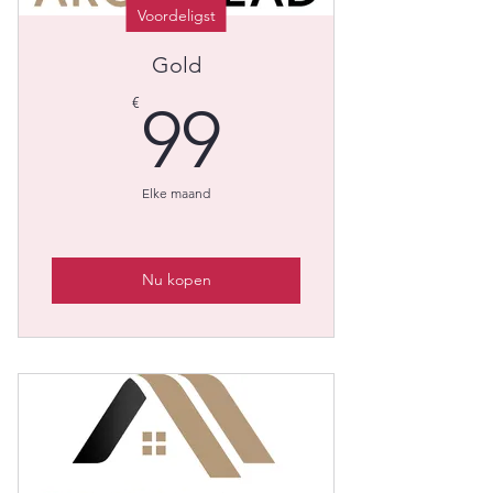
Voordeligst
Gold
99€
€
99
Elke maand
Nu kopen