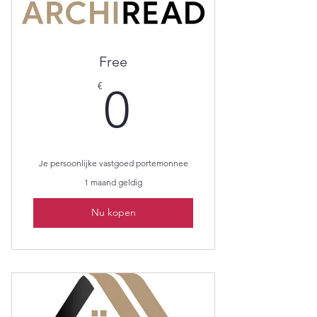
Free
0€
€
0
Je persoonlijke vastgoed portemonnee
1 maand geldig
Nu kopen