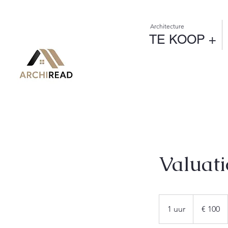
Architecture
TE KOOP +
Valuat
100
euro
1 uur
1
€ 100
u