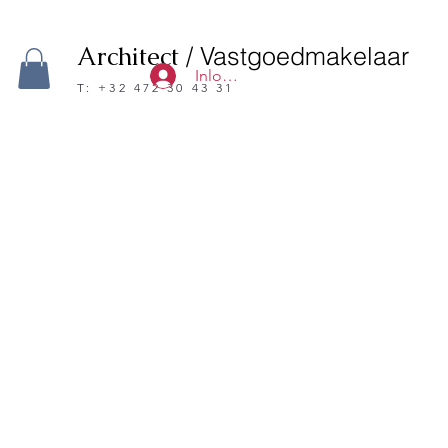
Architect
/ Vastgoedmakelaar
Inloggen
T: +32 472 30 43 31